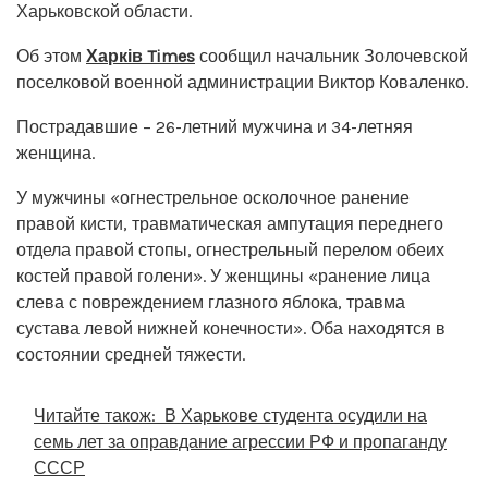
Харьковской области.
Об этом
Харків Times
сообщил начальник Золочевской
поселковой военной администрации Виктор Коваленко.
Пострадавшие – 26-летний мужчина и 34-летняя
женщина.
У мужчины «огнестрельное осколочное ранение
правой кисти, травматическая ампутация переднего
отдела правой стопы, огнестрельный перелом обеих
костей правой голени». У женщины «ранение лица
слева с повреждением глазного яблока, травма
сустава левой нижней конечности». Оба находятся в
состоянии средней тяжести.
Читайте також:
В Харькове студента осудили на
семь лет за оправдание агрессии РФ и пропаганду
СССР