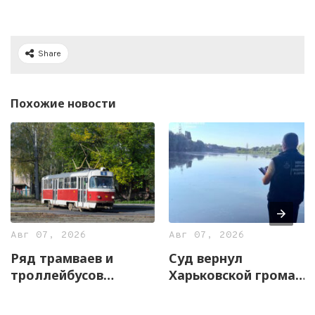
Share
Похожие новости
Авг 07, 2026
Авг 07, 2026
Ряд трамваев и
Суд вернул
троллейбусов
Харьковской громаде
временно изменят
почти 13 гектаров
маршруты 8 августа
земли с частью озера