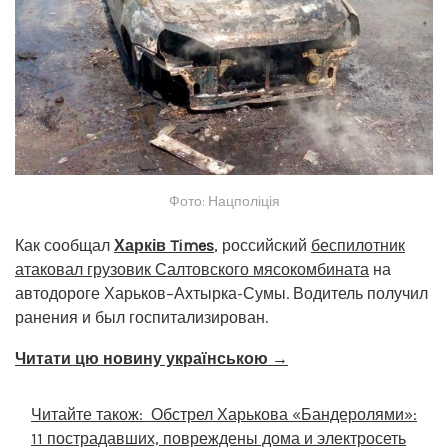
Фото: Нацполіція
Как сообщал
Харків Times
, российский
беспилотник
атаковал грузовик Салтовского мясокомбината
на
автодороге Харьков–Ахтырка-Сумы. Водитель получил
ранения и был госпитализирован.
Читати цю новину українською →
Читайте також:
Обстрел Харькова «Бандеролями»:
11 пострадавших, повреждены дома и электросеть