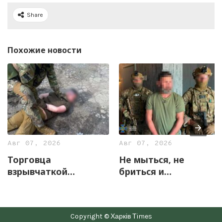
Share
Похожие новости
Авг 07, 2026
Авг 07, 2026
Торговца
Не мыться, не
взрывчаткой
бриться и
задержали
жаловаться на
правоохранители
«прослушку»: в
Харьковщины
Харькове
Copyright © Харків Тimes
разоблачили схему