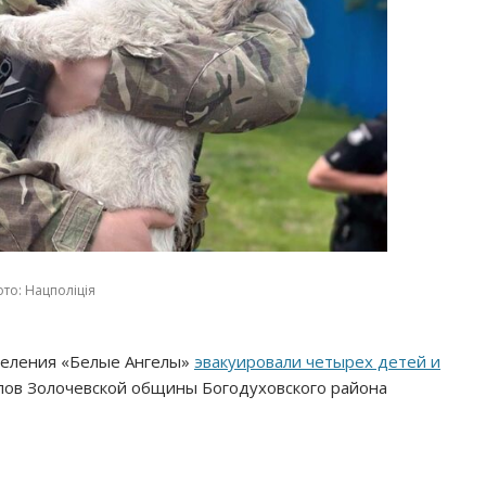
то: Нацполіція
деления «Белые Ангелы»
эвакуировали четырех детей и
елов Золочевской общины Богодуховского района