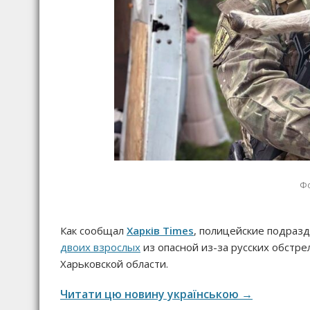
Фо
Как сообщал
Харків Times
, полицейские подраз
двоих взрослых
из опасной из-за русских обстр
Харьковской области.
Читати цю новину українською →