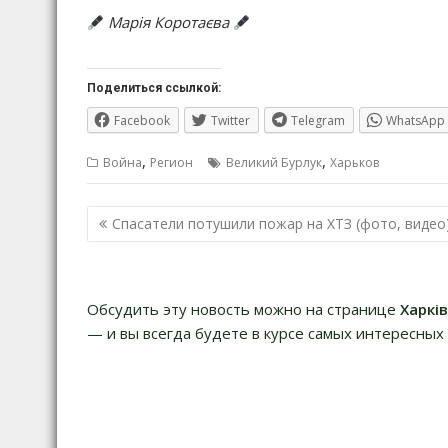
Марія Коротаєва
Поделиться ссылкой:
Facebook
Twitter
Telegram
WhatsApp
,
,
Война
Регион
Великий Бурлук
Харьков
Навигация
Спасатели потушили пожар на ХТЗ (фото, видео
по
записям
Обсудить эту новость можно на странице
Харкі
— и вы всегда будете в курсе самых интересных 