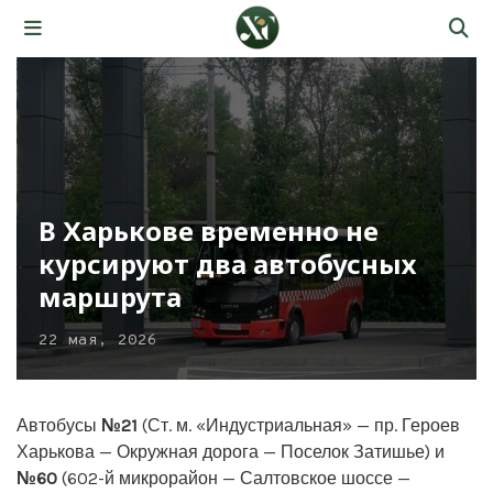
В Харькове временно не
курсируют два автобусных
маршрута
22 мая, 2026
Автобусы
№21
(Ст. м. «Индустриальная» — пр. Героев
Харькова — Окружная дорога — Поселок Затишье) и
№60
(602-й микрорайон — Салтовское шоссе —