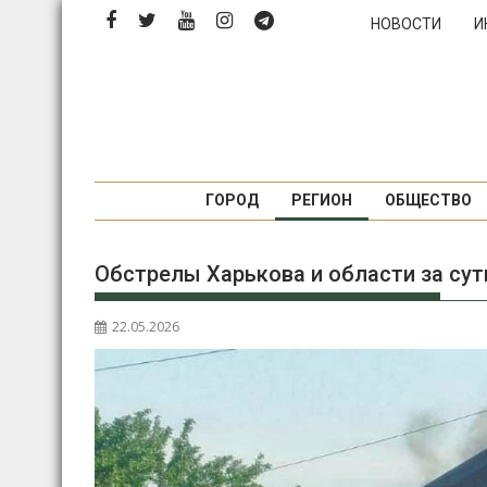
П
НОВОСТИ
И
е
р
е
й
т
и
к
ГОРОД
РЕГИОН
ОБЩЕСТВО
с
о
Обстрелы Харькова и области за сут
д
е
р
22.05.2026
ж
и
м
о
м
у