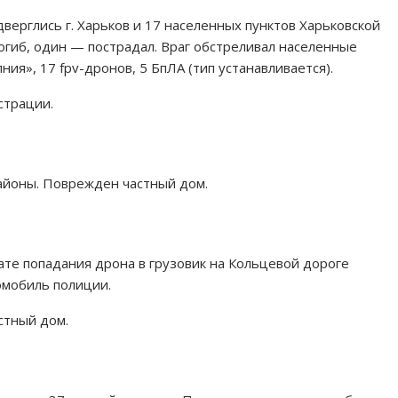
верглись г. Харьков и 17 населенных пунктов Харьковской
погиб, один — пострадал. Враг обстреливал населенные
ия», 17 fpv-дронов, 5 БпЛА (тип устанавливается).
страции.
айоны. Поврежден частный дом.
те попадания дрона в грузовик на Кольцевой дороге
омобиль полиции.
стный дом.