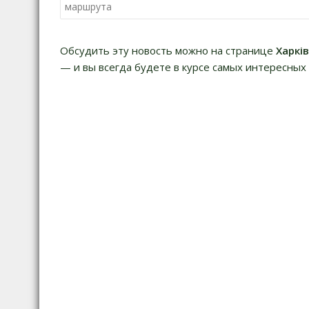
а
маршрута
в
и
Обсудить эту новость можно на странице
Харкі
г
— и вы всегда будете в курсе самых интересных 
а
ц
и
я
п
о
з
а
п
и
с
я
м