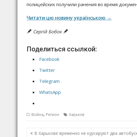
полицейских получили ранения во время докуме
Читати цю новину українською →
Сергій Бобок
Поделиться ссылкой:
Facebook
Twitter
Telegram
WhatsApp
,
Война
Регион
Харьков
Н
В Харькове временно не курсируют два автобус