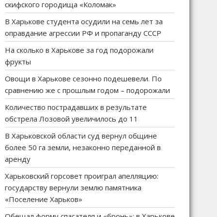
скифского городища «Коломак»
В Харькове студента осудили на семь лет за
оправдание агрессии РФ и пропаганду СССР
На сколько в Харькове за год подорожали
фрукты
Овощи в Харькове сезонно подешевели. По
сравнению же с прошлым годом – подорожали
Количество пострадавших в результате
обстрела Лозовой увеличилось до 11
В Харьковской области суд вернул общине
более 50 га земли, незаконно переданной в
аренду
Харьковский горсовет проиграл апелляцию:
государству вернули землю памятника
«Поселение Харьков»
Обещал форму спасателя и «бронь»: в Харькове