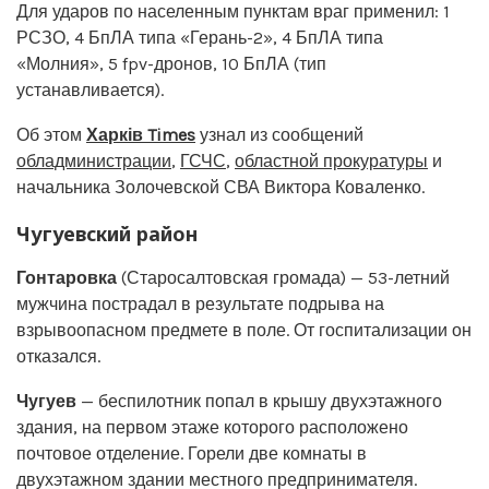
Для ударов по населенным пунктам враг применил: 1
РСЗО, 4 БпЛА типа «Герань-2», 4 БпЛА типа
«Молния», 5 fpv-дронов, 10 БпЛА (тип
устанавливается).
Об этом
Харків Times
узнал из сообщений
обладминистрации
,
ГСЧС
,
областной прокуратуры
и
начальника Золочевской СВА Виктора Коваленко.
Чугуевский район
Гонтаровка
(Старосалтовская громада) — 53-летний
мужчина пострадал в результате подрыва на
взрывоопасном предмете в поле. От госпитализации он
отказался.
Чугуев
— беспилотник попал в крышу двухэтажного
здания, на первом этаже которого расположено
почтовое отделение. Горели две комнаты в
двухэтажном здании местного предпринимателя.