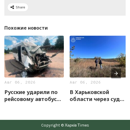
Share
Похожие новости
Авг 06, 2026
Авг 06, 2026
Русские ударили по
В Харьковской
рейсовому автобусу
области через суд
на Харьковщине
вернули государству
12,7 га земель
уникального
Copyright © Харків Тimes
скифского городища