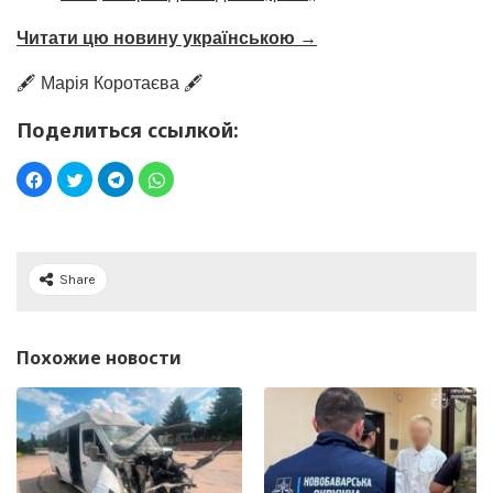
Читати цю новину українською →
🖋️ Марія Коротаєва 🖋️
Поделиться ссылкой:
Share
Похожие новости