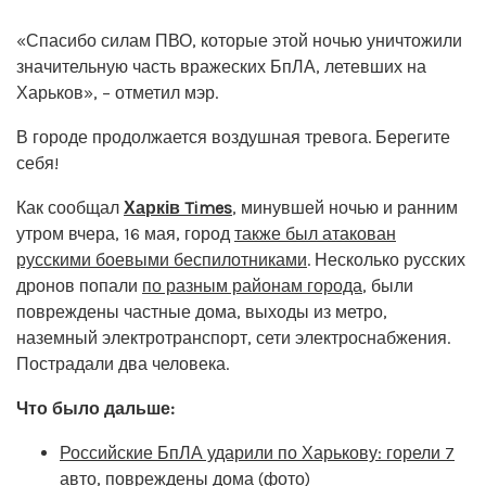
«Спасибо силам ПВО, которые этой ночью уничтожили
значительную часть вражеских БпЛА, летевших на
Харьков», – отметил мэр.
В городе продолжается воздушная тревога. Берегите
себя!
Как сообщал
Харків Times
, минувшей ночью и ранним
утром вчера, 16 мая, город
также был атакован
русскими боевыми беспилотниками
. Несколько русских
дронов попали
по разным районам города
, были
повреждены частные дома, выходы из метро, ​​
наземный электротранспорт, сети электроснабжения.
Пострадали два человека.
Что было дальше:
Российские БпЛА ударили по Харькову: горели 7
авто, повреждены дома (фото)