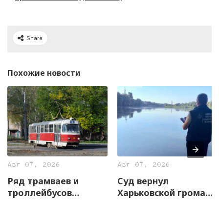
Share
Похожие новости
Авг 07, 2026
Авг 07, 2026
Ряд трамваев и
Суд вернул
троллейбусов
Харьковской громаде
временно изменят
почти 13 гектаров
маршруты 8 августа
земли с частью озера