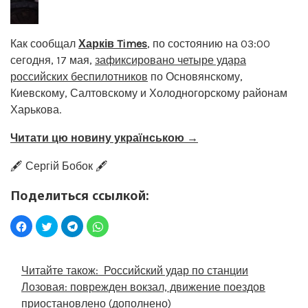
Как сообщал
Харків Times
, по состоянию на 03:00
сегодня, 17 мая,
зафиксировано четыре удара
российских беспилотников
по Основянскому,
Киевскому, Салтовскому и Холодногорскому районам
Харькова.
Читати цю новину українською →
🖋️ Сергій Бобок 🖋️
Поделиться ссылкой:
Читайте також:
Российский удар по станции
Лозовая: поврежден вокзал, движение поездов
приостановлено (дополнено)