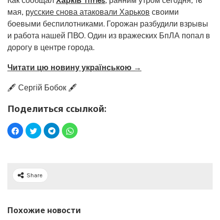
Как сообщал
Харків Times
, ранним утром сегодня, 16
мая,
русские снова атаковали Харьков
своими
боевыми беспилотниками. Горожан разбудили взрывы
и работа нашей ПВО. Один из вражеских БпЛА попал в
дорогу в центре города.
Читати цю новину українською →
🖋️ Сергій Бобок 🖋️
Поделиться ссылкой:
Share
Похожие новости