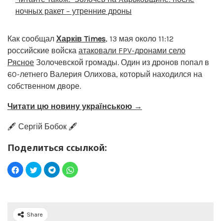
ночных ракет – утренние дроны
Как сообщал
Харків Times
, 13 мая около 11:12
российские войска
атаковали FPV-дронами село
Рясное
Золочевской громады. Один из дронов попал в
60-летнего Валерия Олихова, который находился на
собственном дворе.
Читати цю новину українською →
🖋️ Сергій Бобок 🖋️
Поделиться ссылкой:
Share