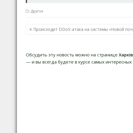
Другое
Навигация
Происходит DDoS-атака на системы «Новой по
по
записям
Обсудить эту новость можно на странице
Харкі
— и вы всегда будете в курсе самых интересных 