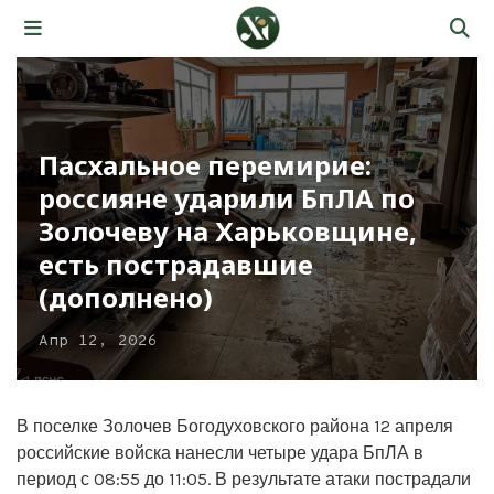
Пасхальное перемирие:
россияне ударили БпЛА по
Золочеву на Харьковщине,
есть пострадавшие
(дополнено)
Апр 12, 2026
В поселке Золочев Богодуховского района 12 апреля
российские войска нанесли четыре удара БпЛА в
период с 08:55 до 11:05. В результате атаки пострадали