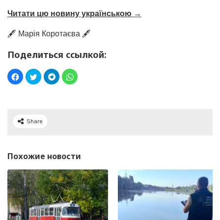
Читати цю новину українською →
🖋️ Марія Коротаєва 🖋️
Поделиться ссылкой:
Share
Похожие новости