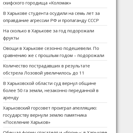
скифского городища «Коломак»
В Харькове студента осудили на семь лет за
оправдание агрессии РФ и пропаганду СССР
На сколько в Харькове за год подорожали
фрукты
Овощи в Харькове сезонно подешевели. По
сравнению же с прошлым годом – подорожали
Количество пострадавших в результате
обстрела Лозовой увеличилось до 11
В Харьковской области суд вернул общине
более 50 га земли, незаконно переданной в
аренду
Харьковский горсовет проиграл апелляцию:
государству вернули землю памятника
«Поселение Харьков»
Обещал форму спасателя и «бронь»: в Харькове