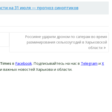
асти на 31 июля — прогноз синоптиков
Россияне ударили дроном по саперам во время
разминирования сельхозугодий в Харьковской
области
вTimes
в
Facebook
. Подписывайтесь на нас в
Telegram
и
Х
и важных новостей Харькова и области.