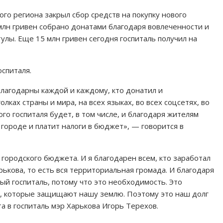
о региона закрыл сбор средств на покупку нового
млн гривен собрано донатами благодаря вовлеченности и
лы. Еще 15 млн гривен сегодня госпиталь получил на
спиталя.
благодарны каждой и каждому, кто донатил и
ках страны и мира, на всех языках, во всех соцсетях, во
го госпиталя будет, в том числе, и благодаря жителям
 городе и платит налоги в бюджет», — говорится в
 городского бюджета. И я благодарен всем, кто заработал
рькова, то есть вся территориальная громада. И благодаря
ый госпиталь, потому что это необходимость. Это
т, которые защищают нашу землю. Поэтому это наш долг
та в госпиталь мэр Харькова Игорь Терехов.