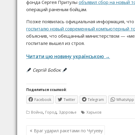
фонда Сергея Притулы
объявил сбор на новый 
операций раненым бойцам.
Позже появилась официальная информация, что
госпиталю новый современный компьютерный т
объяснив, что обещанный министерством — «мен
госпитале вышел из строя.
Читати цю новину українською →
Сергій Бобок
Поделиться ссылкой:
Facebook
Twitter
Telegram
WhatsApp
,
,
Война
Город
Здоровье
Харьков
Навигация
Враг ударил ракетами по Чугуеву