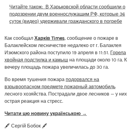
Читайте також:
В Харьковской области сообщили о
подозрении двум военнослужащим РФ, которые 36
суток (видео) удерживали гражданского в погребе
Как сообщал
Харків Times
, сообщение о пожаре в
Балаклейском лесничестве недалеко от г. Балаклея
Изюмского района поступило 19 апреля в 11:51.
Горела
хвойная подстилка и камыш
на площади около 10 га. К
вечеру площадь пожара увеличилась до 30 га.
Во время тушения пожара
подорвался на
взрывоопасном предмете пожарный автомобиль
лесного хозяйства. Пострадали двое лесников — у них
острая реакция на стресс.
Читати цю новину українською →
🖋️ Сергій Бобок 🖋️