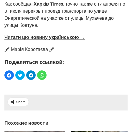
Как сообщал
Харків Times
, точно так же с 17 апреля по
31 июля
перекрыт проезд транспорта по улице
Энергетической
на участке от улицы Мухачева до
улицы Ковтуна.
Читати цю новину українською →
🖋️ Марія Коротаєва 🖋️
Поделиться ссылкой:
Share
Похожие новости