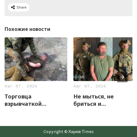
Share
Похожие новости
Авг 07, 2026
Авг 07, 2026
Торговца
Не мыться, не
взрывчаткой
бриться и
задержали
жаловаться на
правоохранители
«прослушку»: в
Харьковщины
Харькове
Copyright © Харків Тimes
разоблачили схему