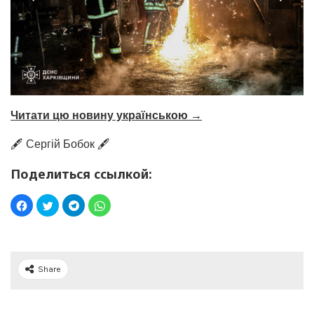
Читати цю новину українською →
🖋️ Сергій Бобок 🖋️
Поделиться ссылкой:
Share