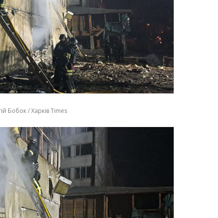
ій Бобок / Харків Times