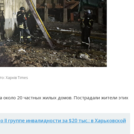
о: Харків Times
 около 20 частных жилых домов. Пострадали жители этих
II группе инвалидности за $20 тыс.: в Харьковской