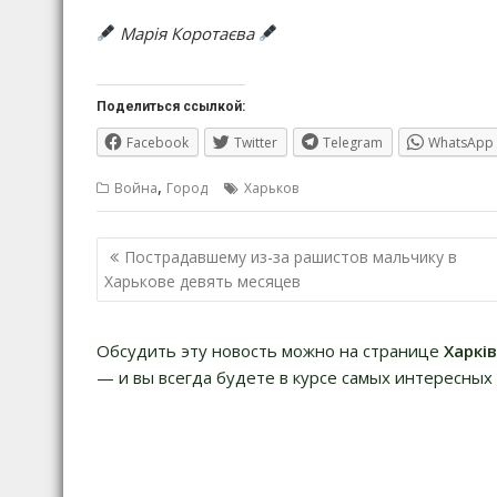
Марія Коротаєва
Поделиться ссылкой:
Facebook
Twitter
Telegram
WhatsApp
,
Война
Город
Харьков
Навигация
Пострадавшему из-за рашистов мальчику в
по
Харькове девять месяцев
записям
Обсудить эту новость можно на странице
Харкі
— и вы всегда будете в курсе самых интересных 