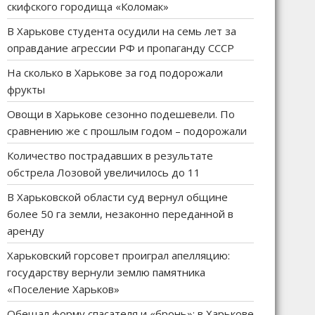
скифского городища «Коломак»
В Харькове студента осудили на семь лет за
оправдание агрессии РФ и пропаганду СССР
На сколько в Харькове за год подорожали
фрукты
Овощи в Харькове сезонно подешевели. По
сравнению же с прошлым годом – подорожали
Количество пострадавших в результате
обстрела Лозовой увеличилось до 11
В Харьковской области суд вернул общине
более 50 га земли, незаконно переданной в
аренду
Харьковский горсовет проиграл апелляцию:
государству вернули землю памятника
«Поселение Харьков»
Обещал форму спасателя и «бронь»: в Харькове