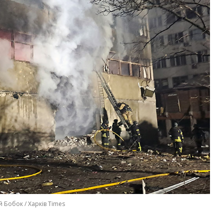
й Бобок / Харків Times