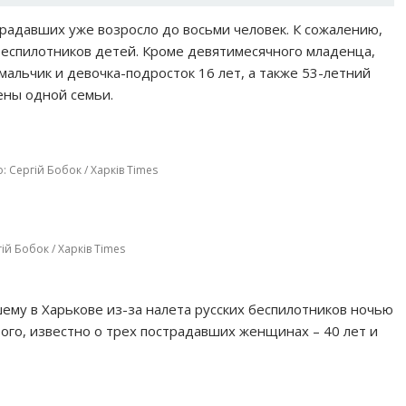
радавших уже возросло до восьми человек. К сожалению,
беспилотников детей. Кроме девятимесячного младенца,
мальчик и девочка-подросток 16 лет, а также 53-летний
ены одной семьи.
: Сергій Бобок / Харків Times
ій Бобок / Харків Times
шему в Харькове из-за налета русских беспилотников ночью
того, известно о трех пострадавших женщинах – 40 лет и