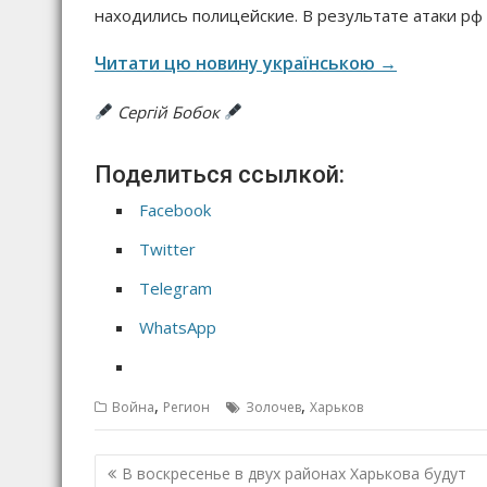
находились полицейские. В результате атаки рф
Читати цю новину українською →
Сергій Бобок
Поделиться ссылкой:
Facebook
Twitter
Telegram
WhatsApp
,
,
Война
Регион
Золочев
Харьков
Н
В воскресенье в двух районах Харькова будут