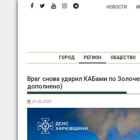
П
НОВОСТИ
И
е
р
е
й
т
и
к
ГОРОД
РЕГИОН
ОБЩЕСТВО
с
о
Враг снова ударил КАБами по Золоче
д
дополнено)
е
р
ж
21.02.2025
и
м
о
м
у