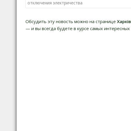
а
отключения электричества
в
и
Обсудить эту новость можно на странице
Харкі
г
— и вы всегда будете в курсе самых интересных 
а
ц
и
я
п
о
з
а
п
и
с
я
м