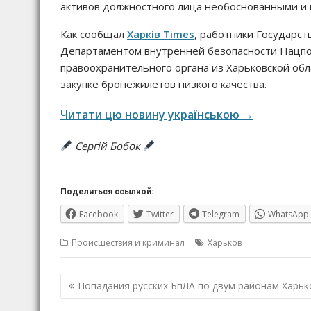
активов должностного лица необоснованными и в
Как сообщал
Харків Times
, работники Государст
Департаментом внутренней безопасности Нацп
правоохранительного органа из Харьковской обл
закупке бронежилетов низкого качества.
Читати цю новину українською →
Сергій Бобок
Поделиться ссылкой:
Facebook
Twitter
Telegram
WhatsApp
Происшествия и криминал
Харьков
Навигация
Попадания русских БпЛА по двум районам Харьк
по