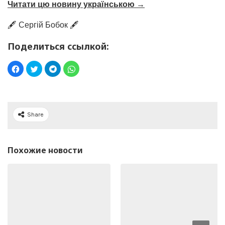
Читати цю новину українською →
🖋️ Сергій Бобок 🖋️
Поделиться ссылкой:
Share
Похожие новости