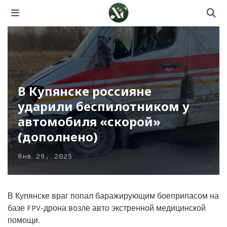
В Купянске россияне
ударили беспилотником у
автомобиля «скорой»
(дополнено)
Янв 29, 2025
В Купянске враг попал баражирующим боеприпасом на
базе FPV-дрона возле авто экстренной медицинской
помощи.