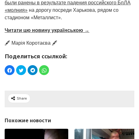
были ранены в результате падения российского БпЛА
«молния»
на дорогу посреди Харькова, рядом со
стадионом «Металлист».
Читати цю новину українською →
🖋️ Марія Коротаєва 🖋️
Поделиться ссылкой:
Share
Похожие новости