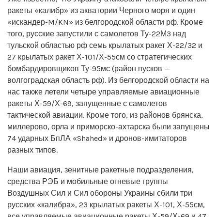
ракеты «калибр» из акватории Черного моря и один
«искандер-M/KN» из белгородской области рф. Кроме
того, русские запустили с самолетов Ту-22М3 над
тульской областью рф семь крылатых ракет Х-22/32 и
27 крылатых ракет Х-101/Х-55см со стратегических
бомбардировщиков Ту-95мс (район пусков —
волгоградская область рф). Из белгородской области на
нас также летели четыре управляемые авиационные
ракеты Х-59/Х-69, запущенные с самолетов
тактической авиации. Кроме того, из районов брянска,
миллерово, орла и приморско-ахтарска были запущены
74 ударных БпЛА «Shahed» и дронов-имитаторов
разных типов.
Наши авиация, зенитные ракетные подразделения,
средства РЭБ и мобильные огневые группы
Воздушных Сил и Сил обороны Украины сбили три
русских «калибра», 23 крылатых ракеты Х-101, Х-55см,
все управляемые авиационные ракеты Х-59/Х-69 и 47