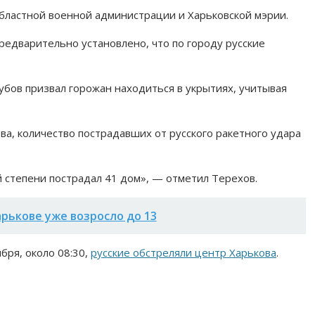
бластной военной администрации и Харьковской мэрии.
едварительно установлено, что по городу русские
бов призвал горожан находиться в укрытиях, учитывая
а, количество пострадавших от русского ракетного удара
 степени пострадал 41 дом», — отметил Терехов.
рькове уже возросло до 13
ября, около 08:30,
русские обстреляли центр Харькова
.