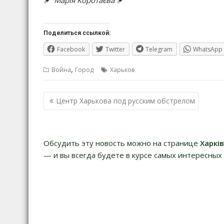
Поделиться ссылкой:
Facebook
Twitter
Telegram
WhatsApp
,
Война
Город
Харьков
Навигация
Центр Харькова под русским обстрелом
по
записям
Обсудить эту новость можно на странице
Харкі
— и вы всегда будете в курсе самых интересных 