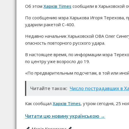
Об этом
Харків Times
сообщили в Харьковской о
По сообщению мэра Харькова Игоря Терехова, пр
ударили ракетой С-400.
Недавно начальник Харьковской ОВА Олег Синегу
опасность повторного русского удара.
В настоящее время, по информации мэра Терехов
по центру уже возросло до 19.
«По предварительным подсчетам, в той или иной
Читайте також:
Число пострадавших в Ха
Как сообщал
Харків Times
, утром сегодня, 25 но
Читати цю новину українською →
Марія Коротаєва