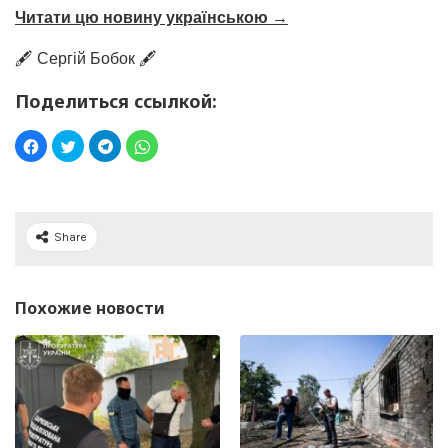
Читати цю новину українською →
🖋️ Сергій Бобок 🖋️
Поделиться ссылкой:
Share
Похожие новости