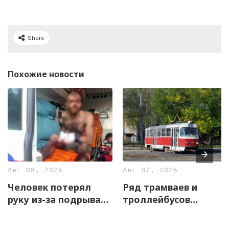
Share
Похожие новости
Авг 08, 2026
Авг 07, 2026
Человек потерял
Ряд трамваев и
руку из-за подрыва
троллейбусов
взрывоопасного
временно изменят
предмета на
маршруты 8 августа