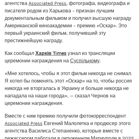
агентства
Associated Press
, фотографа, видеографа и
писателя родом из Харькова – признан лучшим
документальным фильмом и получил высшую награду
Американской киноакадемии – премию «Оскар». Это
первый украинский фильм, получивший эту
престижнейшую награду.
Как сообщал
Харків Times
узнал из трансляции
церемонии награждения на
Суспільному
.
«Мне хотелось, чтобы я этот фильм никогда не снимал.
Я хотел бы поменять этот «Оскар» на то, чтобы россия
никогда не вторгалась в Украину и больше никогда не
нападала на наши города», — сказал Чернов на
церемонии награждения.
Вместе с ним премию получили фотокорреспондент
Associated Press
Евгений Малолетка и продюсер этого
агентства Василиса Степаненко, которые вместе с
режиссером работали в окруженном Мариуполе в 2022