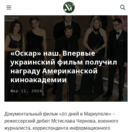
«Оскар» наш. Впервые
украинский фильм получил
награду Американской
киноакадемии
Мар 11, 2024
Документальный фильм «20 дней в Мариуполе» –
режиссерский дебют Мстислава Чернова, военного
журналиста, корреспондента информационного