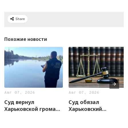
Share
Похожие новости
Авг 07, 2026
Авг 07, 2026
Суд вернул
Суд обязал
Харьковской громаде
Харьковский
почти 13 гектаров
горсовет увеличить
земли с частью озера
штат служб по