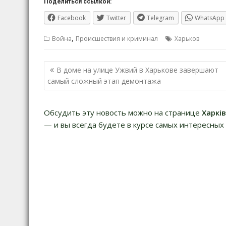
Поделиться ссылкой:
Facebook
Twitter
Telegram
WhatsApp
,
Война
Происшествия и криминал
Харьков
Навигация
В доме на улице Ужвий в Харькове завершают
по
самый сложный этап демонтажа
записям
Обсудить эту новость можно на странице
Харкі
— и вы всегда будете в курсе самых интересных 