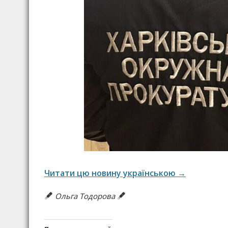
Читати цю новину українською →
Ольга Тодорова