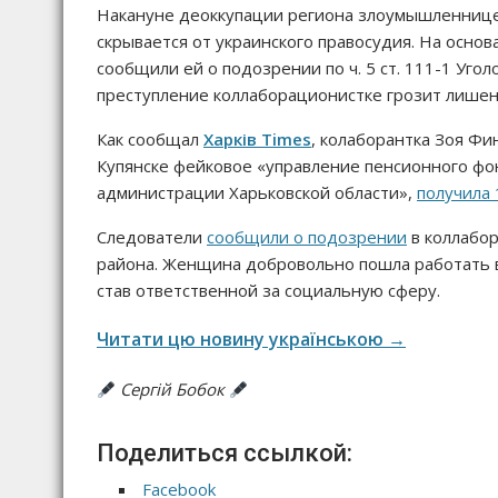
Накануне деоккупации региона злоумышленнице 
скрывается от украинского правосудия. На осно
сообщили ей о подозрении по ч. 5 ст. 111-1 Уго
преступление коллаборационистке грозит лишени
Как сообщал
Харків Times
, колаборантка Зоя Фи
Купянске фейковое «управление пенсионного фо
администрации Харьковской области»,
получила
Следователи
сообщили о подозрении
в коллабо
района. Женщина добровольно пошла работать 
став ответственной за социальную сферу.
Читати цю новину українською →
Сергій Бобок
Поделиться ссылкой:
Facebook