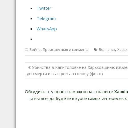
Twitter
Telegram
WhatsApp
,
,
Война
Происшествия и криминал
Волчанск
Харьк
Н
Убийства в Капитоловке на Харьковщине: избие
а
до смерти и выстрелы в голову (фото)
в
и
Обсудить эту новость можно на странице
Харкі
г
— и вы всегда будете в курсе самых интересных 
а
ц
и
я