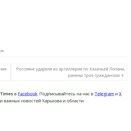
ов
ния
Россияне ударили из артиллерии по Казачьей Лопани,
ранены трое гражданских
вTimes
в
Facebook
. Подписывайтесь на нас в
Telegram
и
Х
и важных новостей Харькова и области.