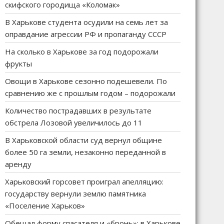
скифского городища «Коломак»
В Харькове студента осудили на семь лет за
оправдание агрессии РФ и пропаганду СССР
На сколько в Харькове за год подорожали
фрукты
Овощи в Харькове сезонно подешевели. По
сравнению же с прошлым годом – подорожали
Количество пострадавших в результате
обстрела Лозовой увеличилось до 11
В Харьковской области суд вернул общине
более 50 га земли, незаконно переданной в
аренду
Харьковский горсовет проиграл апелляцию:
государству вернули землю памятника
«Поселение Харьков»
Обещал форму спасателя и «бронь»: в Харькове