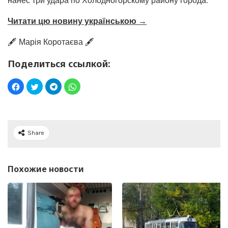
нанес три удара по Холодногорскому району города.
Читати цю новину українською →
🖋️ Марія Коротаєва 🖋️
Поделиться ссылкой:
Share
Похожие новости