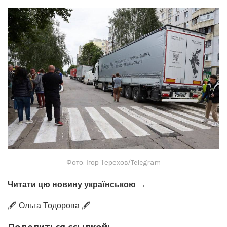
Фото: Ігор Терехов/Telegram
Читати цю новину українською →
🖋️ Ольга Тодорова 🖋️