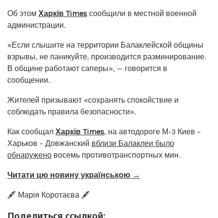
Об этом
Харків Times
сообщили в местной военной
администрации.
«Если слышите на территории Балаклейской общины
взрывы, не паникуйте, производится разминирование.
В общине работают саперы», — говорится в
сообщении.
Жителей призывают «сохранять спокойствие и
соблюдать правила безопасности».
Как сообщал
Харків Times
, на автодороге М-3 Киев –
Харьков – Довжанский
вблизи Балаклеи было
обнаружено
восемь противотранспортных мин.
Читати цю новину українською →
🖋️ Марія Коротаєва 🖋️
Поделиться ссылкой: