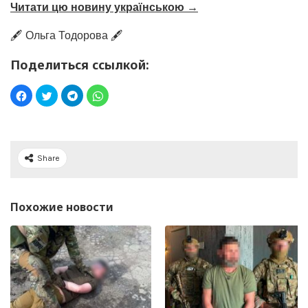
Читати цю новину українською →
🖋️ Ольга Тодорова 🖋️
Поделиться ссылкой:
Share
Похожие новости