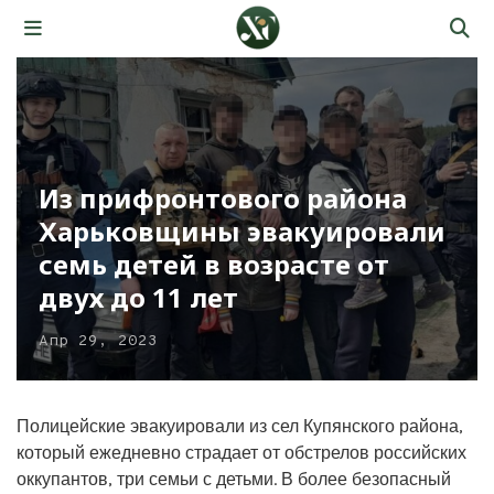
Из прифронтового района
Харьковщины эвакуировали
семь детей в возрасте от
двух до 11 лет
Апр 29, 2023
Полицейские эвакуировали из сел Купянского района,
который ежедневно страдает от обстрелов российских
оккупантов, три семьи с детьми. В более безопасный