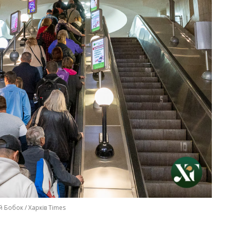
й Бобок / Харків Times