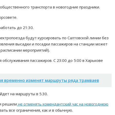
 общественного транспорта в новогодние праздники.
орсовете.
аботать до 21:30.
ектропоезда будут курсировать по Салтовской линии без
новления высадки и посадки пассажиров на станции может
 расписании мероприятий).
я обслуживания пассажиров. С 23:00 до 5:00 в Харькове
юля временно изменят маршруты ряда трамваев
дет на маршруты в 5.30.
ти решили
не отменять комендантский час на новогоднюю
вать все ограничения, как и в обычную.