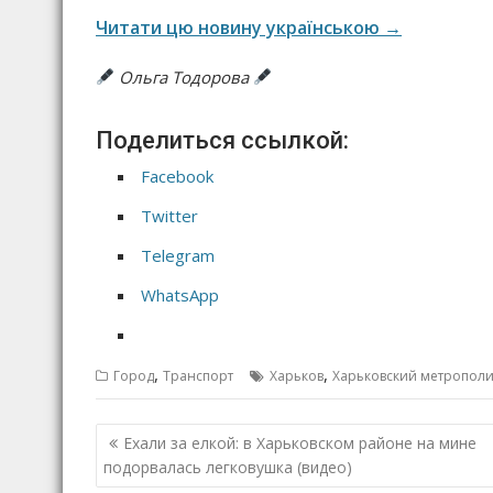
Читати цю новину українською →
Ольга Тодорова
Поделиться ссылкой:
Facebook
Twitter
Telegram
WhatsApp
,
,
Город
Транспорт
Харьков
Харьковский метропол
Н
Ехали за елкой: в Харьковском районе на мине
а
подорвалась легковушка (видео)