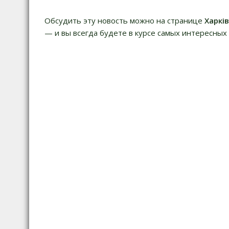
в
и
Обсудить эту новость можно на странице
Харкі
г
— и вы всегда будете в курсе самых интересных 
а
ц
и
я
п
о
з
а
п
и
с
я
м