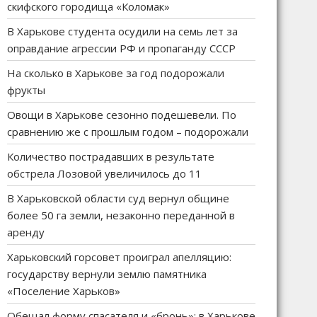
скифского городища «Коломак»
В Харькове студента осудили на семь лет за
оправдание агрессии РФ и пропаганду СССР
На сколько в Харькове за год подорожали
фрукты
Овощи в Харькове сезонно подешевели. По
сравнению же с прошлым годом – подорожали
Количество пострадавших в результате
обстрела Лозовой увеличилось до 11
В Харьковской области суд вернул общине
более 50 га земли, незаконно переданной в
аренду
Харьковский горсовет проиграл апелляцию:
государству вернули землю памятника
«Поселение Харьков»
Обещал форму спасателя и «бронь»: в Харькове