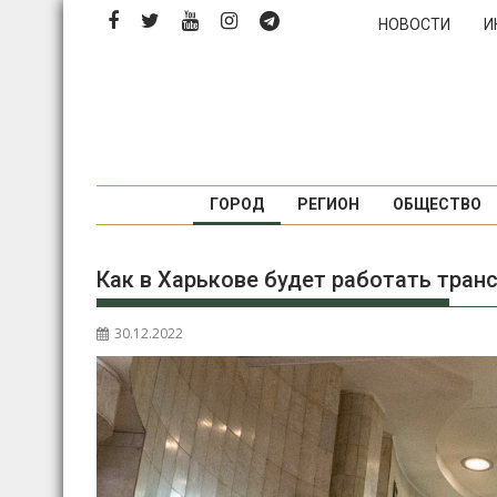
П
НОВОСТИ
И
е
р
е
й
т
и
к
ГОРОД
РЕГИОН
ОБЩЕСТВО
с
о
Как в Харькове будет работать тран
д
е
р
30.12.2022
ж
и
м
о
м
у