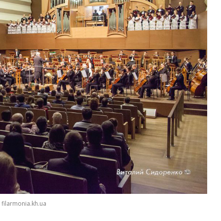
filarmonia.kh.ua