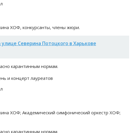
ал
лкина ХОФ, конкурсанты, члены жюри.
 улице Северина Потоцкого в Харькове
ласно карантинным нормам.
ень и концерт лауреатов
ал
лкина ХОФ; Академический симфонический оркестр ХОФ;
ласно карантинным нормам.