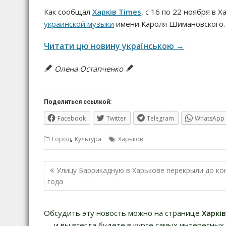
Как сообщал
Харків Times
, с 16 по 22 ноября в
украинской музыки
имени Кароля Шимановского.
Читати цю новину українською →
Олена Остапченко
Поделиться ссылкой:
Facebook
Twitter
Telegram
WhatsApp
,
Город
Культура
Харьков
Навигация
Улицу Баррикадную в Харькове перекрыли до ко
по
года
записям
Обсудить эту новость можно на странице
Харкі
— и вы всегда будете в курсе самых интересных 