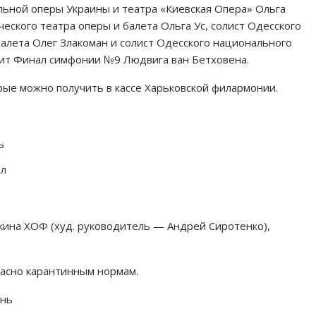
ьной оперы Украины и театра «Киевская Опера» Ольга
еского театра оперы и балета Ольга Ус, солист Одесского
алета Олег Злакоман и солист Одесского национального
чит Финал симфонии №9 Людвига ван Бетховена.
орые можно получить в кассе Харьковской филармонии.
ь
ал
лкина ХОФ (худ. руководитель — Андрей Сиротенко),
ласно карантинным нормам.
ень