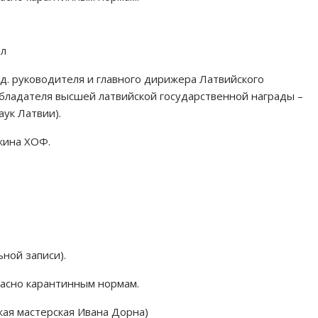
ал
уд. руководителя и главного дирижера Латвийского
 обладателя высшей латвийской государственной награды –
ук Латвии).
лкина ХОФ.
ной записи).
ласно карантинным нормам.
ая мастерская Ивана Дорна)