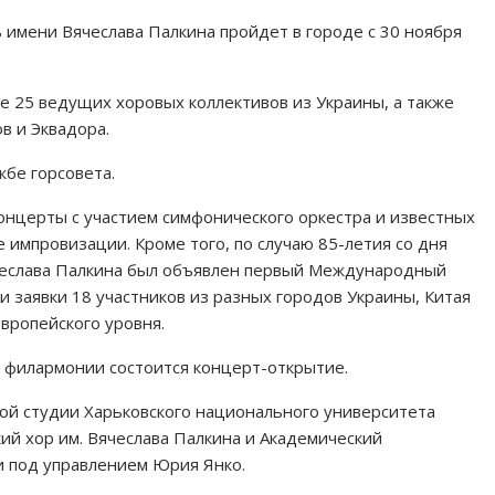
имени Вячеслава Палкина пройдет в городе с 30 ноября
ие 25 ведущих хоровых коллективов из Украины, а также
в и Эквадора.
бе горсовета.
онцерты с участием симфонического оркестра и известных
 импровизации. Кроме того, по случаю 85-летия со дня
еслава Палкина был объявлен первый Международный
и заявки 18 участников из разных городов Украины, Китая
вропейского уровня.
й филармонии состоится концерт-открытие.
ной студии Харьковского национального университета
ский хор им. Вячеслава Палкина и Академический
и под управлением Юрия Янко.