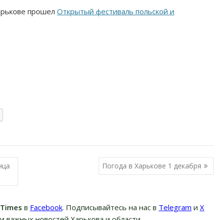
 Харькове прошел
Открытый фестиваль польской и
нца
Погода в Харькове 1 декабря
вTimes
в
Facebook
. Подписывайтесь на нас в
Telegram
и
Х
и важных новостей Харькова и области.