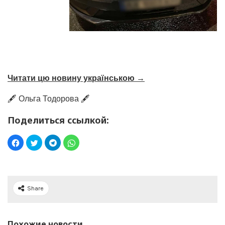
Читати цю новину українською →
🖋️ Ольга Тодорова 🖋️
Поделиться ссылкой:
Share
Похожие новости