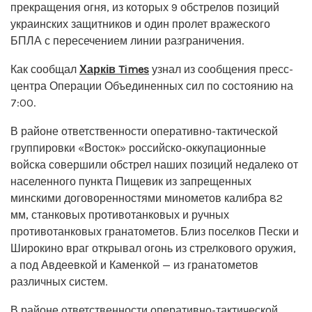
прекращения огня, из которых 9 обстрелов позиций
украинских защитников и один пролет вражеского
БПЛА с пересечением линии разграничения.
Как сообщал
Харків Times
узнал из сообщения пресс-
центра Операции Объединенных сил по состоянию на
7:00.
В районе ответственности оперативно-тактической
группировки «Восток» российско-оккупационные
войска совершили обстрел наших позиций недалеко от
населенного пункта Пищевик из запрещенных
минскими договоренностями минометов калибра 82
мм, станковых противотанковых и ручных
противотанковых гранатометов. Близ поселков Пески и
Широкино враг открывал огонь из стрелкового оружия,
а под Авдеевкой и Каменкой — из гранатометов
различных систем.
В районе ответственности оперативно-тактической