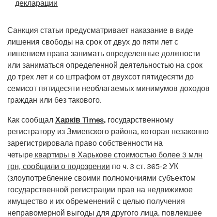
декларации
Санкция статьи предусматривает наказание в виде
лишения свободы на срок от двух до пяти лет с
лишением права занимать определенные должности
или заниматься определенной деятельностью на срок
до трех лет и со штрафом от двухсот пятидесяти до
семисот пятидесяти необлагаемых минимумов доходов
граждан или без такового.
Как сообщал
Харків Times
,
государственному
регистратору из Змиевского района, которая незаконно
зарегистрировала право собственности на
четыре
квартиры в Харькове стоимостью более 3 млн
грн, сообщили о подозрении
по ч. 3 ст. 365-2 УК
(злоупотребление своими полномочиями субъектом
государственной регистрации прав на недвижимое
имущество и их обременений с целью получения
неправомерной выгоды для другого лица, повлекшее