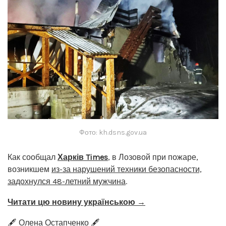
Фото: kh.dsns.gov.ua
Как сообщал
Харків Times
, в Лозовой при пожаре,
возникшем
из-за нарушений техники безопасности,
задохнулся 48-летний мужчина
.
Читати цю новину українською →
🖋️ Олена Остапченко 🖋️