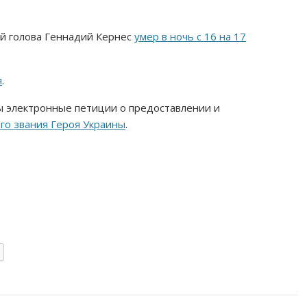
ой голова Геннадий Кернес
умер в ночь с 16 на 17
я
.
ы электронные петиции о предоставлении и
го звания Героя Украины
.