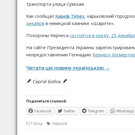
транспорта улица Сумская.
Как сообщал
Харків Times
, харьковский городск
декабря
в немецкой клинике «Шарите».
Похороны Кернеса
состоятся в среду, 23 декабр
На сайте Президента Украины зарегистрирован
непредоставлении Геннадию
Кернесу посмертно
Читати цю новину українською →
Сергій Бобок
Поделиться ссылкой:
Facebook
Twitter
Telegram
WhatsApp
Город
Харьков