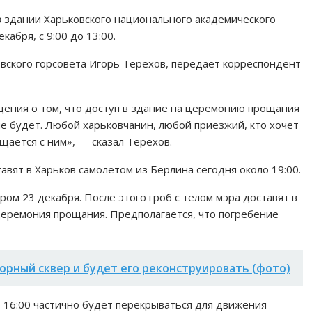
 здании Харьковского национального академического
кабря, с 9:00 до 13:00.
вского горсовета Игорь Терехов, передает корреспондент
щения о том, что доступ в здание на церемонию прощания
не будет. Любой харьковчанин, любой приезжий, кто хочет
щается с ним», — сказал Терехов.
тавят в Харьков самолетом из Берлина сегодня около 19:00.
ом 23 декабря. После этого гроб с телом мэра доставят в
церемония прощания. Предполагается, что погребение
орный сквер и будет его реконструировать (фото)
 16:00 частично будет перекрываться для движения