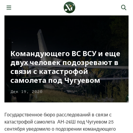
Командующего ВС ВСУ и еще
двух человек подозревают в
связи с катастрофой
самолета под Чугуевом
Дек 19, 2020
Государственное бюро расследований в связи с
катастрофой самолета АН-26Ш под Чугуевом 25
сентября уведомило о подозрении командующего