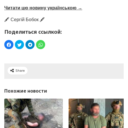
Читати цю новину українською →
🖋️ Сергій Бобок 🖋️
Поделиться ссылкой:
Share
Похожие новости