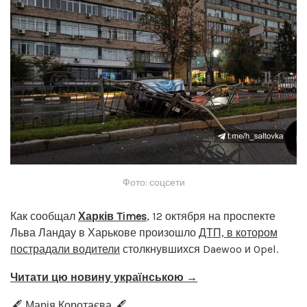
Фото: соцсети
Как сообщал
Харків Times
, 12 октября на проспекте
Льва Ландау в Харькове произошло
ДТП, в котором
пострадали водители
столкнувшихся Daewoo и Opel.
Читати цю новину українською →
🖋️ Марія Коротаєва 🖋️